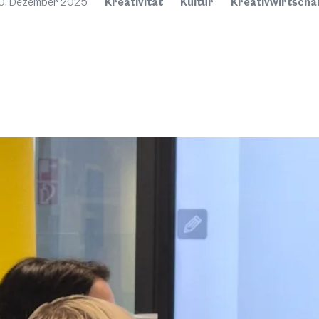
0. Dezember 2025
Kreativität
Kultur
Kreativwirtscha
Mehr
Do
FöN Kr
Physike
Innsbru
Vortra
Astrop
Der Erö
Physike
IQOQI)
Schaus