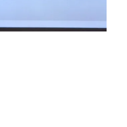
Lesch lesen Hanns Dieter Hüsch, dazu
t mit Woschdog. Anmeldung
rlich.
. Bartlmä | Halle 6, 6020 Innsbruck
/Zeit:
24. September, 18:00 – 23:00
skussion
 Infos
als iCal laden
 25.09
R Podcast & Preisverleihung
itiative der Lebensraum Tirol Gruppe,
zt von kreativland.tirol und TIROL