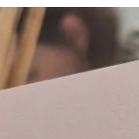
(Intern
Beding
sich P
Produk
Ort:
St
Datum
Art:
Di
Mehr