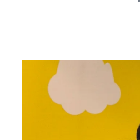
1
als iCal abonnieren