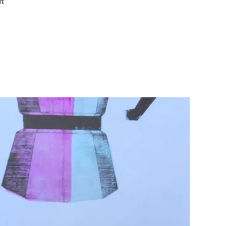
ft
 Infos
als iCal laden
 24.09
eativfestival: Festivaleröffnung
rin Francesca Ferlaino (Uni
ck, IQOQI) eröffnet mit einem
g, Schauspieler Rainer Bock und
hysiker Harald Lesch
ffnungsabend des Fö N Festivals:
rin Francesca Ferlaino (Uni Innsbruck,
 eröffnet mit einem Vortrag,
pieler Rainer Bock und Astrophysiker