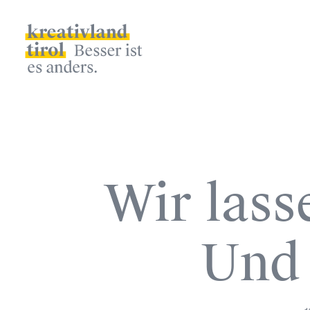
Kalender
Zeitraum
September
Themen
Wir lasse
Konferenz
Diskussion
Live-Podcast
Archiv
Und 
2021