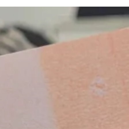
ational Screen Institute) geht es um die
ungen des Filmemachens – und darum, wie
erspektiven verändern, wenn Frauen
tionsverantwortung übernehmen.
. Bartlmä, Halle 5, 6020 Innsbruck
/Zeit:
26. September, 15:00 – 16:00
skussion
 Infos
als iCal laden