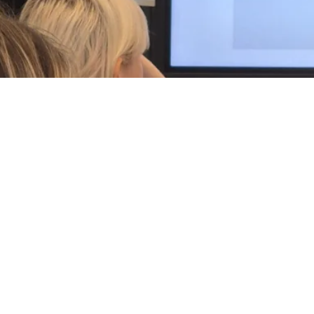
Harald 
Konzer
erforde
Ort:
St
Datum
Art:
Di
Mehr
Fr
RUPTU
Eine In
umgeset