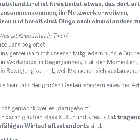
eativland.tirol ist Kreativität etwas, das dort en
2050 e
 zusammenkommen, ihr Netzwerk erweitern,
Erstma
ren und bereit sind, Dinge auch einmal anders z
Kreati
Entste
Was ist Kreativität in Tirol?
–
Projekt
ze Jahr begleitet.
und Un
uns gemeinsam mit unseren Mitgliedern auf die Such
erhalte
 in Workshops, in Begegnungen, in all den Momenten,
Wettbew
 in Bewegung kommt, weil Menschen sich austauschen
Untern
Projekt
ns kein Jahr der großen Gesten, sondern eines der Arb
Tirol 
Kreativ
Qualit
icht gemacht, weil es „dazugehört“.
Ort:
St
ir daran glauben, dass Kultur und Kreativität
tragend
Datum
tsfähigen Wirtschaftsstandorts
sind.
Art:
Li