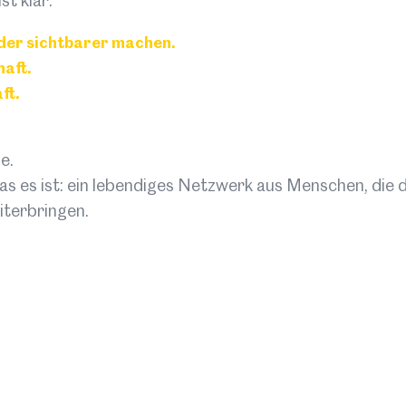
st klar:
Mehr
der sichtbarer machen.
© Lebensraum Tirol Gruppe
haft.
ft.
Sa
e.
s es ist: ein lebendiges Netzwerk aus Menschen, die 
Hinter
iterbringen.
Cine Ti
Im Rahm
Panelge
als Dre
das Pan
möglic
Netzwe
Kamera