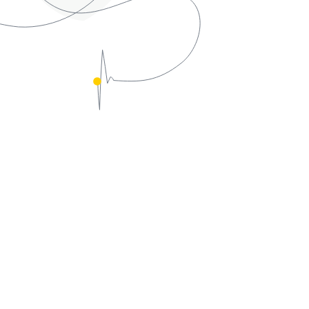
nergieautonom.
ls bei FöN: Der Podcast zum RUPTUR
vwettbewerb macht den
hungsprozess interdisziplinärer
e hörbar – wie finden Kreativschaffende
ternehmen zueinander? Außerdem
n die Siegerprojekte ihre Preise. Zum
erb: Kreative, Künstler:innen und
ehmer:innen entwickeln gemeinsam
e zur Frage, wie ein energieautonomes
2050 aussehen kann. Bewertet nach
ität & Originalität, künstlerischer
ät, Umsetzbarkeit & Wirkung.
. Bartlmä / Halle 6, 6020 Innsbruck
/Zeit:
25. September, 16:30 – 18:00
ve-Podcast