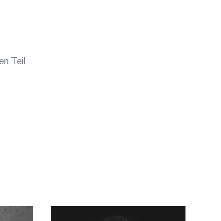
ational Screen Institute) geht es um die
ungen des Filmemachens – und darum, wie
erspektiven verändern, wenn Frauen
tionsverantwortung übernehmen.
. Bartlmä, Halle 5, 6020 Innsbruck
en Teil
/Zeit:
26. September, 15:00 – 16:00
skussion
 Infos
als iCal laden