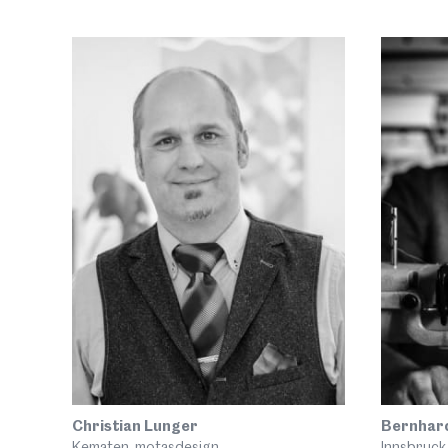
Christian Lunger
Bernhar
Kematen, motasdesign
Innsbruck