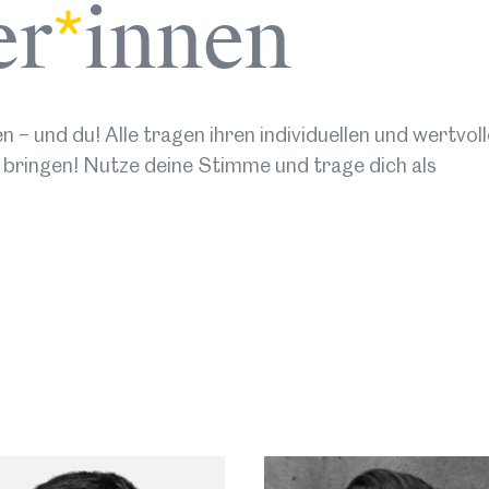
(Intern
er
*
innen
Beding
sich P
Produk
Ort:
St
 – und du! Alle tragen ihren individuellen und wertvoll
Datum
zu bringen! Nutze deine Stimme und trage dich als
Art:
Di
Mehr