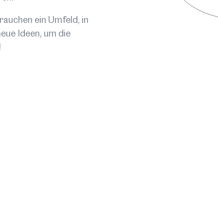
2050 e
auchen ein Umfeld, in
Erstma
eue Ideen, um die
Kreati
!
Entste
Projekt
und Un
erhalte
Wettbew
Untern
Projekt
Tirol 
Kreativ
Qualit
Ort:
St
Datum
Art:
Li