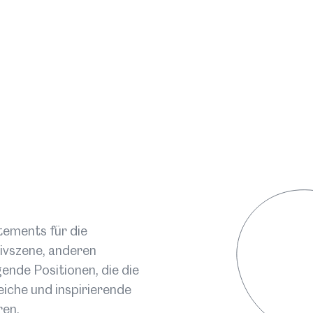
Harald 
Konzer
erforde
Ort:
St
Datum
Art:
Di
Mehr
Fr
tements für die
ivszene, anderen
gende Positionen, die die
RUPTU
eiche und inspirierende
Eine In
ren.
umgeset