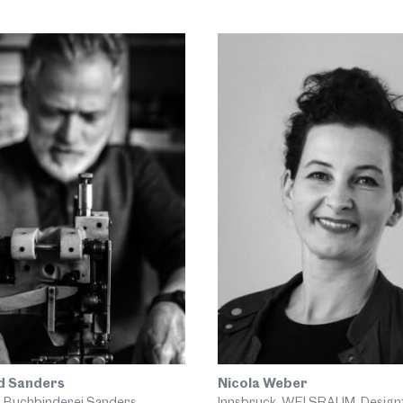
d Sanders
Nicola Weber
, Buchbinderei Sanders
Innsbruck, WEI SRAUM. Desig