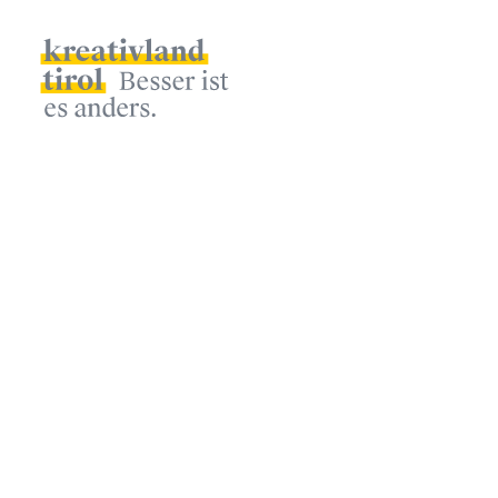
Kalender
Zeitraum
September
Themen
Konferenz
Diskussion
Live-Podcast
Archiv
2021