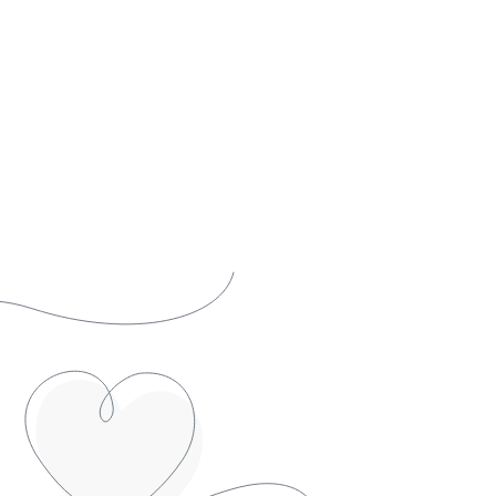
Lesch lesen Hanns Dieter Hüsch, dazu
t mit Woschdog. Anmeldung
rlich.
. Bartlmä | Halle 6, 6020 Innsbruck
/Zeit:
24. September, 18:00 – 23:00
skussion
 Infos
als iCal laden
 25.09
R Podcast & Preisverleihung
itiative der Lebensraum Tirol Gruppe,
zt von kreativland.tirol und TIROL