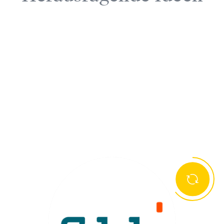
© Lebensraum Tirol Gruppe
Fr 25.09
RUPTUR Podcast & Preisverleihung
Eine Initiative der Lebensraum Tirol Gruppe,
umgesetzt von kreativland.tirol und TIROL 2050
energieautonom.
Erstmals bei FöN: Der Podcast zum RUPTUR
Kreativwettbewerb macht den
Entstehungsprozess interdisziplinärer Projekte