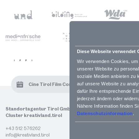
Save the Date: Tag der Tiroler Film- und Musikwirtschaft
Physikerin Francesca Ferlaino (Uni Innsbruck, IQOQI) eröffnet mit einem Vortrag, Schauspieler Rainer Bock und Astrophysiker Harald Lesch:
Diese Webseite verwendet 
Wir verwenden Cookies, um 
Eine Initiative der Lebensraum Tirol Gruppe, umgesetzt von kreativland.tirol und TIROL 2050 energieautonom.:
unserer Website zu personali
soziale Medien anbieten zu 
auf unsere Website zu analys
Cine Tirol Film Comission:
Hinter der Kamera. V
Unters
dafür Ihre entsprechende Ein
jederzeit ändern oder widerr
Save the Date: Tag der Tiroler Film- und Musikwirtschaft
Nähere Information finden Si
Standortagentur Tirol GmbH
Datenschutzinformation
Cluster kreativland.tirol
+43 512 576262
info@kreativland.tirol