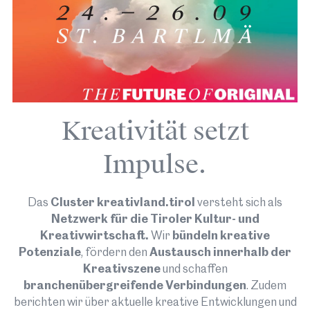
Kreativität setzt
Impulse.
Do 24.09
Das
Cluster kreativland.tirol
versteht sich als
Netzwerk für die Tiroler Kultur- und
Kreativwirtschaft.
Wir
bündeln kreative
FöN Kreativfestival: Festivaleröffnung
Potenziale
, fördern den
Austausch innerhalb der
Physikerin Francesca Ferlaino (Uni Innsbruck,
Kreativszene
und schaffen
IQOQI) eröffnet mit einem Vortrag, Schauspieler
branchenübergreifende Verbindungen
. Zudem
Rainer Bock und Astrophysiker Harald Lesch
berichten wir über aktuelle kreative Entwicklungen und