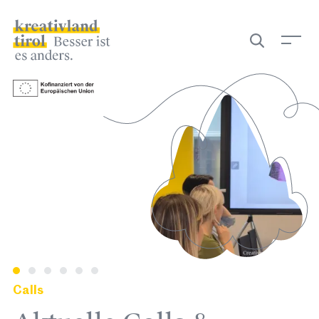
September
Filter
iCal
Calls
Di 22.09