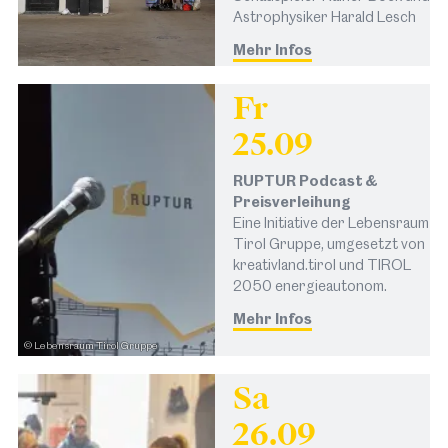
Astrophysiker Harald Lesch
Mehr Infos
Fr
25.09
RUPTUR Podcast &
Preisverleihung
Eine Initiative der Lebensraum
Tirol Gruppe, umgesetzt von
kreativland.tirol und TIROL
2050 energieautonom.
Mehr Infos
© Lebensraum Tirol Gruppe
Sa
26.09