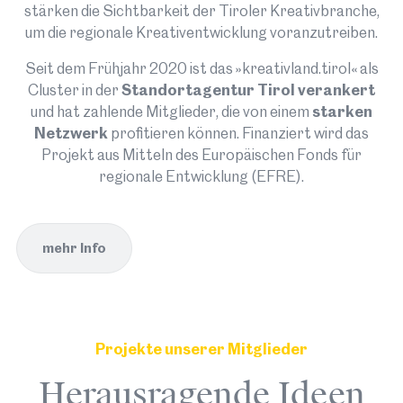
stärken die Sichtbarkeit der Tiroler Kreativbranche,
Der Eröffnungsabend des Fö N Festivals:
um die regionale Kreativentwicklung voranzutreiben.
Physikerin Francesca Ferlaino (Uni Innsbruck,
IQOQI) eröffnet mit einem Vortrag, Schauspieler
Seit dem Frühjahr 2020 ist das »kreativland.tirol« als
Rainer Bock und Astrophysiker Harald Lesch
Cluster in der
Standort­agentur Tirol verankert
lesen Hanns Dieter Hüsch, dazu Konzert mit
und hat zahlende Mitglieder, die von einem
starken
Woschdog. Anmeldung erforderlich.
Netzwerk
profitieren können. Finanziert wird das
Projekt aus Mitteln des Europäischen Fonds für
Ort:
St. Bartlmä | Halle 6, 6020 Innsbruck
regionale Entwicklung (EFRE).
Datum/Zeit:
24. September, 18:00 – 23:00
Art:
Diskussion
mehr Info
Mehr Infos
als iCal laden
Projekte unserer Mitglieder
Herausragende Ideen