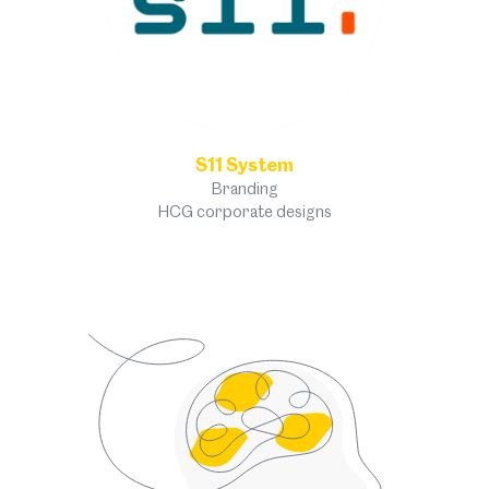
hörbar – wie finden Kreativschaffende und
Unternehmen zueinander? Außerdem erhalten die
Siegerprojekte ihre Preise. Zum Wettbewerb:
Kreative, Künstler:innen und Unternehmer:innen
entwickeln gemeinsam Projekte zur Frage, wie ein
energieautonomes Tirol 2050 aussehen kann.
Bewertet nach Kreativität & Originalität,
S11 System
künstlerischer Qualität, Umsetzbarkeit &
Branding
HCG corporate designs
Wirkung.
Ort:
St. Bartlmä / Halle 6, 6020 Innsbruck
Datum/Zeit:
25. September, 16:30 – 18:00
Art:
Live-Podcast
Mehr Infos
als iCal laden