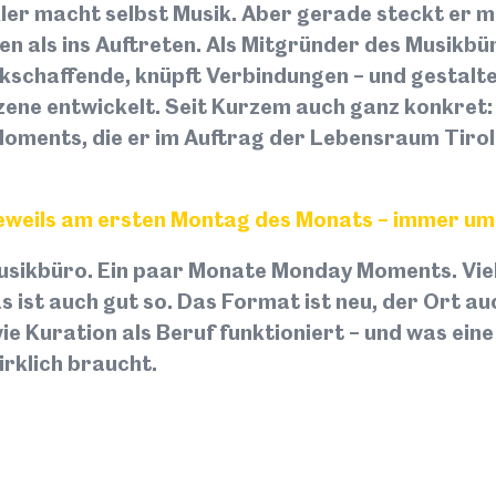
ler macht selbst Musik. Aber gerade steckt er m
2050 e
en als ins Auftreten. Als Mitgründer des Musikbü
Erstma
kschaffende, knüpft Verbindungen – und gestaltet
Kreati
Szene entwickelt. Seit Kurzem auch ganz konkret:
Entste
oments, die er im Auftrag der Lebensraum Tiro
Projekt
und Un
erhalte
jeweils am ersten Montag des Monats – immer um
Wettbew
Untern
usikbüro. Ein paar Monate Monday Moments. Viel
Projekt
as ist auch gut so. Das Format ist neu, der Ort a
Tirol 
Kreativ
wie Kuration als Beruf funktioniert – und was eine
Qualit
rklich braucht.
Ort:
St
Datum
Art:
Li