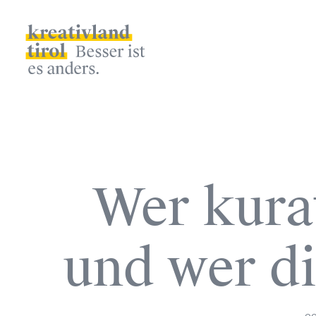
Kalender
Zeitraum
September
Themen
Wer kurat
Konferenz
Diskussion
Live-Podcast
Archiv
und wer di
2021