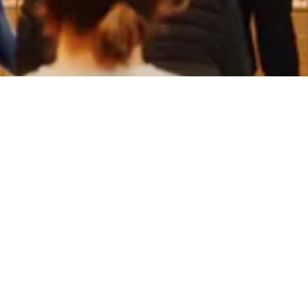
Harald 
Konzer
erforde
Ort:
St
Datum
Art:
Di
Mehr
Fr
RUPTU
Eine In
umgeset