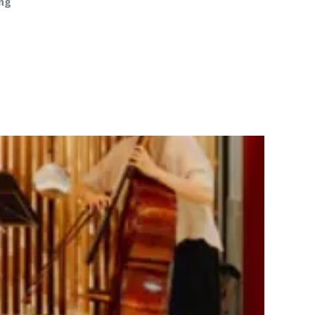
ng
 Infos
als iCal laden
 24.09
eativfestival: Festivaleröffnung
rin Francesca Ferlaino (Uni
ck, IQOQI) eröffnet mit einem
g, Schauspieler Rainer Bock und
hysiker Harald Lesch
ffnungsabend des Fö N Festivals:
rin Francesca Ferlaino (Uni Innsbruck,
 eröffnet mit einem Vortrag,
pieler Rainer Bock und Astrophysiker