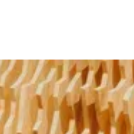
 Infos
als iCal laden
 26.09
 der Kamera. Vor dem Berg.
rol Film Comission
en des FöN Kreativfestivals: ein
spräch über Film, Produktion und Tirol
hort. Gemeinsam mit Cine Tirol richtet
el den Blick auf jene, die Produktionen
h machen: Produzentinnen,
rker:innen und Menschen hinter der
. Moderiert von Esther Krausz