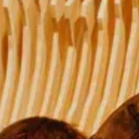
ational Screen Institute) geht es um die
ungen des Filmemachens – und darum, wie
erspektiven verändern, wenn Frauen
tionsverantwortung übernehmen.
. Bartlmä, Halle 5, 6020 Innsbruck
/Zeit:
26. September, 15:00 – 16:00
skussion
 Infos
als iCal laden