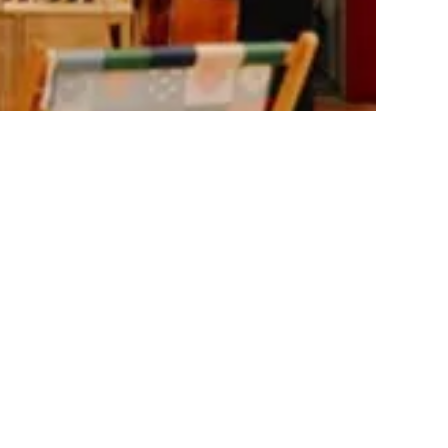
Lesch lesen Hanns Dieter Hüsch, dazu
t mit Woschdog. Anmeldung
rlich.
. Bartlmä | Halle 6, 6020 Innsbruck
/Zeit:
24. September, 18:00 – 23:00
skussion
 Infos
als iCal laden
 25.09
R Podcast & Preisverleihung
itiative der Lebensraum Tirol Gruppe,
zt von kreativland.tirol und TIROL