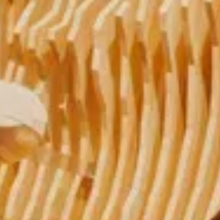
(Intern
Beding
sich P
Produk
Ort:
St
Datum
Art:
Di
Mehr