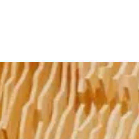
Mehr
© Lebensraum Tirol Gruppe
Sa
Hinter
Cine Ti
Im Rahm
Panelge
als Dre
das Pan
möglic
Netzwe
Kamera