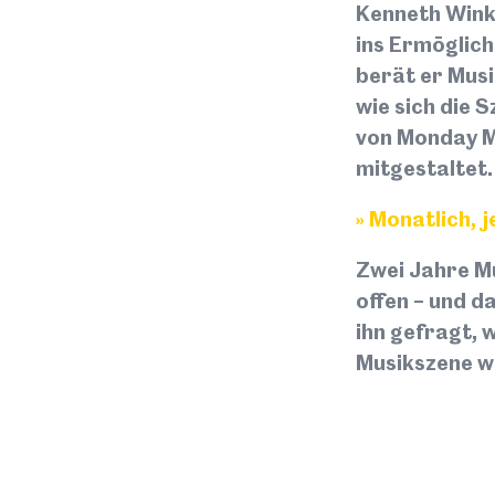
Kenneth Wink
ins Ermöglich
berät er Musi
wie sich die 
von Monday M
mitgestaltet.
» Monatlich, 
Zwei Jahre M
offen – und d
ihn gefragt, 
Musikszene wi