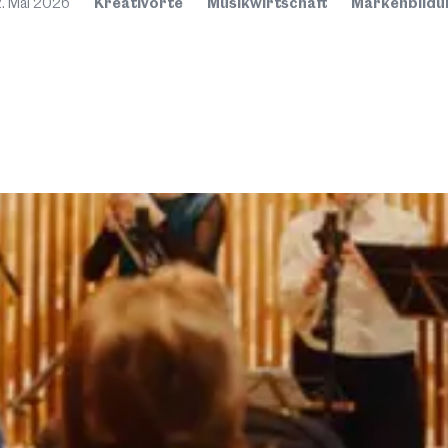
. Mai 2026
Kreativorte
Musikwirtschaft
Markenbildu
Mehr
Do
FöN Kr
Physike
Innsbru
Vortra
Astrop
Der Erö
Physike
IQOQI)
Schaus