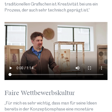
traditionellen Grafischen ist Kreativität bei uns ein
Prozess, der auch sehr technisch geprägt ist.“
Do 24.09
FöN Kreativfestival: Festivaleröffnung
Faire Wettbewerbskultur
Physikerin Francesca Ferlaino (Uni Innsbruck,
IQOQI) eröffnet mit einem Vortrag, Schauspieler
„Für mich es sehr wichtig, dass man für seine Ideen
Rainer Bock und Astrophysiker Harald Lesch
bereits in der Konzeptionsphase eine monetäre