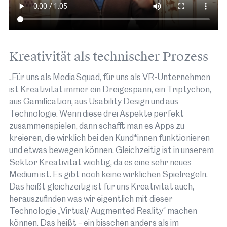
Save the Date: Tag der Tiroler Film- und
kreativland.newsletter
Musikwirtschaft
kreativland.unterstützen
Die Fachvertretung der Tiroler Film- und
Kreativität als technischer Prozess
Musikwirtschaft lädt wieder Kreative
„Für uns als MediaSquad, für uns als VR-Unternehmen
verschiedener Branchen zu informativen
ist Kreativität immer ein Dreigespann, ein Triptychon,
Keynotes, Präsentationen und einem spannenden
aus Gamification, aus Usability Design und aus
Panel ein! Details folgen
Technologie. Wenn diese drei Aspekte perfekt
Ort:
Die Bäckerei - Kulturbackstube Dreiheiligen-
zusammenspielen, dann schafft man es Apps zu
Str. 21a 6020 Innsbruck
kreieren, die wirklich bei den Kund*innen funktionieren
Datum/Zeit:
22. September, 13:00 – 20:00
und etwas bewegen können. Gleichzeitig ist in unserem
Art:
Konferenz
Sektor Kreativität wichtig, da es eine sehr neues
Medium ist. Es gibt noch keine wirklichen Spielregeln.
Das heißt gleichzeitig ist für uns Kreativität auch,
Mehr Infos
als iCal laden
herauszufinden was wir eigentlich mit dieser
Technologie „Virtual/ Augmented Reality“ machen
können. Das heißt – ein bisschen anders als im