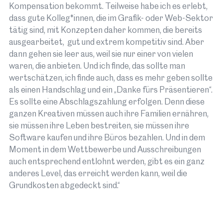
Kompensation bekommt. Teilweise habe ich es erlebt,
Der Eröffnungsabend des Fö N Festivals:
dass gute Kolleg*innen, die im Grafik- oder Web-Sektor
Physikerin Francesca Ferlaino (Uni Innsbruck,
tätig sind, mit Konzepten daher kommen, die bereits
IQOQI) eröffnet mit einem Vortrag, Schauspieler
ausgearbeitet, gut und extrem kompetitiv sind. Aber
Rainer Bock und Astrophysiker Harald Lesch
dann gehen sie leer aus, weil sie nur einer von vielen
lesen Hanns Dieter Hüsch, dazu Konzert mit
waren, die anbieten. Und ich finde, das sollte man
Woschdog. Anmeldung erforderlich.
wertschätzen, ich finde auch, dass es mehr geben sollte
Ort:
St. Bartlmä | Halle 6, 6020 Innsbruck
als einen Handschlag und ein „Danke fürs Präsentieren“.
Datum/Zeit:
24. September, 18:00 – 23:00
Es sollte eine Abschlagszahlung erfolgen. Denn diese
Art:
Diskussion
ganzen Kreativen müssen auch ihre Familien ernähren,
sie müssen ihre Leben bestreiten, sie müssen ihre
Software kaufen und ihre Büros bezahlen. Und in dem
Mehr Infos
als iCal laden
Moment in dem Wettbewerbe und Ausschreibungen
auch entsprechend entlohnt werden, gibt es ein ganz
anderes Level, das erreicht werden kann, weil die
Grundkosten abgedeckt sind.“