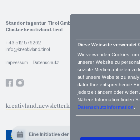
Standortagentur Tirol GmbH
Cluster kreativland.tirol
+43 512 576262
Diese Webseite verwendet 
© Lebensraum Tirol Gruppe
info@kreativland.tirol
Wir verwenden Cookies, um 
unserer Website zu personali
Impressum
Datenschutz
Fr 25.09
soziale Medien anbieten zu 
auf unsere Website zu analys
RUPTUR Podcast & Preisverleihung
dafür Ihre entsprechende Ein
Eine Initiative der Lebensraum Tirol Gruppe,
jederzeit ändern oder widerr
umgesetzt von kreativland.tirol und TIROL 2050
Save the Date: Tag der Tiroler Film- und Musikwirtschaft
Nähere Information finden Si
kreativland.newsletter
kreativland.unterstützen
energieautonom.
Datenschutzinformation
Physikerin Francesca Ferlaino (Uni Innsbruck, IQOQI) eröffnet mit einem Vortrag, Schauspieler Rainer Bock und Astrophysiker Harald Lesch:
Erstmals bei FöN: Der Podcast zum RUPTUR
Kreativwettbewerb macht den
Entstehungsprozess interdisziplinärer Projekte
Eine Initiative der Lebensraum Tirol Gruppe, umgesetzt von kreativland.tirol und TIROL 2050 energieautonom.:
Unters